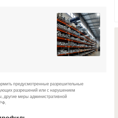
ормить предусмотренные разрешительные
вующих разрешений или с нарушением
ы, другие меры административной
РФ.
 профиль