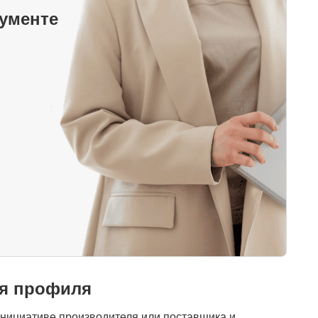
кументе
я профиля
нициативе производителя или поставщика и