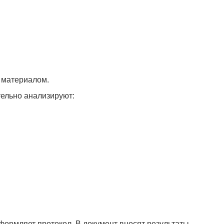
с материалом.
тельно анализируют:
ормляет протокол. В документ вносят результаты