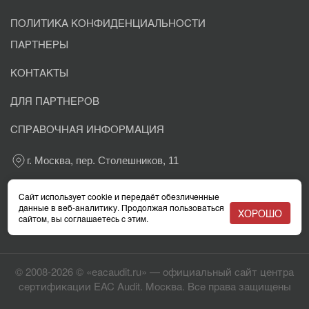
ПОЛИТИКА КОНФИДЕНЦИАЛЬНОСТИ
ПАРТНЕРЫ
КОНТАКТЫ
ДЛЯ ПАРТНЕРОВ
СПРАВОЧНАЯ ИНФОРМАЦИЯ
г. Москва, пер. Столешников, 11
+7 800 302-03-37
Сайт использует cookie и передаёт обезличенные
данные в веб-аналитику. Продолжая пользоваться
ХОРОШО
сайтом, вы соглашаетесь с этим.
info@eacaudit.ru
© 2008-2026 © «eacaudit.ru» — официальный сайт центра
сертификации EAC Audit. Москва. Все права защищены