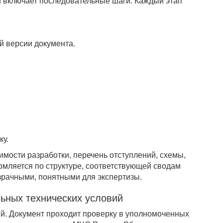
й включает последовательные шаги. Каждый этап
й версии документа.
ку.
мости разработки, перечень отступлений, схемы,
рмляется по структуре, соответствующей сводам
зрачными, понятными для экспертизы.
ьных технических условий
ий. Документ проходит проверку в уполномоченных