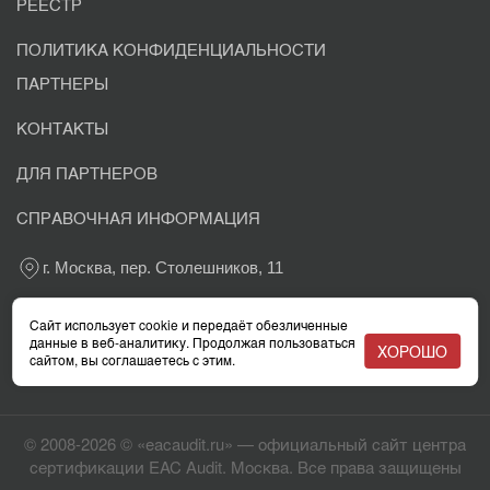
РЕЕСТР
ПОЛИТИКА КОНФИДЕНЦИАЛЬНОСТИ
ПАРТНЕРЫ
КОНТАКТЫ
ДЛЯ ПАРТНЕРОВ
СПРАВОЧНАЯ ИНФОРМАЦИЯ
г. Москва, пер. Столешников, 11
+7 800 302-03-37
Сайт использует cookie и передаёт обезличенные
данные в веб-аналитику. Продолжая пользоваться
ХОРОШО
сайтом, вы соглашаетесь с этим.
info@eacaudit.ru
© 2008-2026 © «eacaudit.ru» — официальный сайт центра
сертификации EAC Audit. Москва. Все права защищены