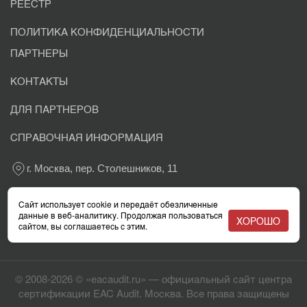
РЕЕСТР
ПОЛИТИКА КОНФИДЕНЦИАЛЬНОСТИ
ПАРТНЕРЫ
КОНТАКТЫ
ДЛЯ ПАРТНЕРОВ
СПРАВОЧНАЯ ИНФОРМАЦИЯ
г. Москва, пер. Столешников, 11
+7 800 302-03-37
Сайт использует cookie и передаёт обезличенные
данные в веб-аналитику. Продолжая пользоваться
ХОРОШО
сайтом, вы соглашаетесь с этим.
info@eacaudit.ru
© 2008-2026 © «eacaudit.ru» — официальный сайт центра
сертификации EAC Audit. Москва. Все права защищены