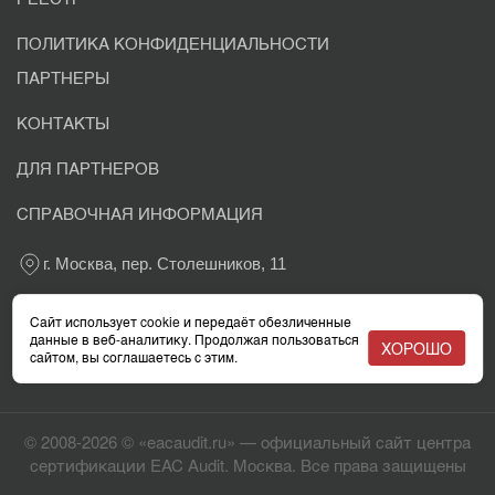
ПОЛИТИКА КОНФИДЕНЦИАЛЬНОСТИ
ПАРТНЕРЫ
КОНТАКТЫ
ДЛЯ ПАРТНЕРОВ
СПРАВОЧНАЯ ИНФОРМАЦИЯ
г. Москва, пер. Столешников, 11
+7 800 302-03-37
Сайт использует cookie и передаёт обезличенные
данные в веб-аналитику. Продолжая пользоваться
ХОРОШО
сайтом, вы соглашаетесь с этим.
info@eacaudit.ru
© 2008-2026 © «eacaudit.ru» — официальный сайт центра
сертификации EAC Audit. Москва. Все права защищены