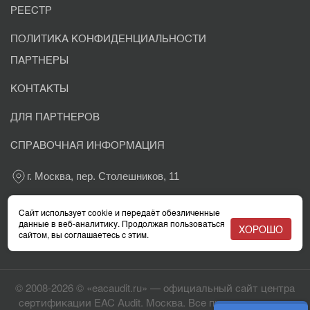
РЕЕСТР
ПОЛИТИКА КОНФИДЕНЦИАЛЬНОСТИ
ПАРТНЕРЫ
КОНТАКТЫ
ДЛЯ ПАРТНЕРОВ
СПРАВОЧНАЯ ИНФОРМАЦИЯ
г. Москва, пер. Столешников, 11
+7 800 302-03-37
Сайт использует cookie и передаёт обезличенные
данные в веб-аналитику. Продолжая пользоваться
ХОРОШО
сайтом, вы соглашаетесь с этим.
info@eacaudit.ru
© 2008-2026 © «eacaudit.ru» — официальный сайт центра
сертификации EAC Audit. Москва. Все права защищены