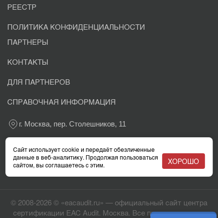
РЕЕСТР
ПОЛИТИКА КОНФИДЕНЦИАЛЬНОСТИ
ПАРТНЕРЫ
КОНТАКТЫ
ДЛЯ ПАРТНЕРОВ
СПРАВОЧНАЯ ИНФОРМАЦИЯ
г. Москва, пер. Столешников, 11
+7 800 302-03-37
Сайт использует cookie и передаёт обезличенные
данные в веб-аналитику. Продолжая пользоваться
ХОРОШО
сайтом, вы соглашаетесь с этим.
info@eacaudit.ru
© 2008-2026 © «eacaudit.ru» — официальный сайт центра
сертификации EAC Audit. Москва. Все права защищены