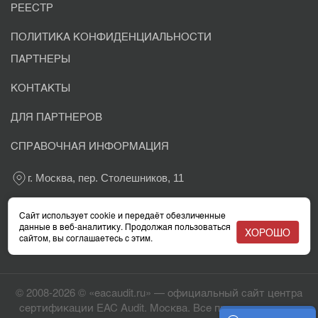
РЕЕСТР
ПОЛИТИКА КОНФИДЕНЦИАЛЬНОСТИ
ПАРТНЕРЫ
КОНТАКТЫ
ДЛЯ ПАРТНЕРОВ
СПРАВОЧНАЯ ИНФОРМАЦИЯ
г. Москва, пер. Столешников, 11
+7 800 302-03-37
Сайт использует cookie и передаёт обезличенные
данные в веб-аналитику. Продолжая пользоваться
ХОРОШО
сайтом, вы соглашаетесь с этим.
info@eacaudit.ru
© 2008-2026 © «eacaudit.ru» — официальный сайт центра
сертификации EAC Audit. Москва. Все права защищены